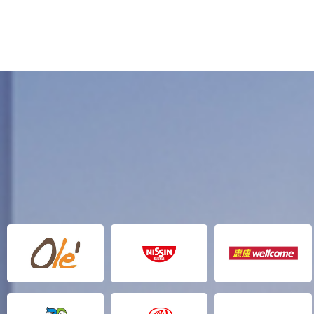
水、隔热、减震等共同特性，特别适于易碎或液体类物品的
包装，由于导热系数低也用于新鲜蔬果的保鲜。
透明包装又可分为结晶型和无定形：结晶型其内部分子排列
秩序、连接紧密，因而稳定性好，较耐热且具有较高的强
度；而无定则与此相反，分子链排列较零散，机械性能较
差。
现在市场上主流的透明包装盒产品一般都是软质的，价格便
宜、弹性优良但大多易燃，对于防火安全存在隐患。新型的
阻燃透明中添加了阻燃成分，有良好的耐火性，大大拓宽了
它的使用领域，但由于价格较高，因而在目前的接受度并不
高，该产品的发展和推广还有待于商家防火意识的加强。